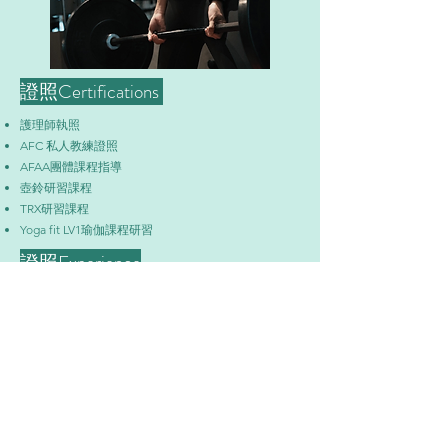
​證照Certifications
護理師執照
AFC 私人教練證照
AFAA團體課程指導
壺鈴研習課程
TRX研習課程
Yoga fit LV1瑜伽課程研習
​證照Experience
成功大學 體育健康與休閒研究所
台中科大 護理系
台中科大 老人事業服務管理學系
慕谷健身房 MUKU GYM
電話:
07-345-4900