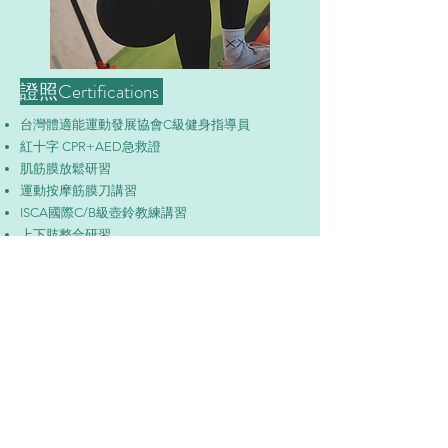
​證照Certifications
台灣體適能運動發展協會C級健身指導員
​​紅十字 CPR+AED急救證
肌筋膜放鬆研習
​運動按摩筋膜刀講習
​ISCA國際C/B級壺鈴教練講習
上下肢整合研習
臀肌肌肥大研習
阻力訓練研習
​解剖學研習
慕谷健身房 MUKU GYM
電話:
07-345-4900
營業時間:08:00-24:00